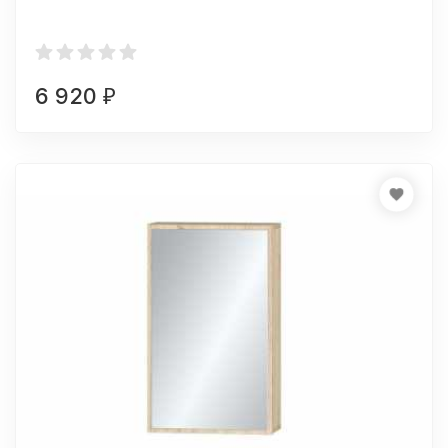
6 920
₽