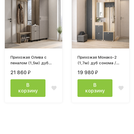
Прихожая Олива с
Прихожая Монако-2
пеналом (1,5м) дуб
(1,7м) дуб сонома /
каньон / муссон софт
графит
21 860
19 980
₽
₽
MF14
В
В
корзину
корзину