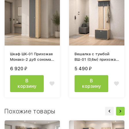
Шкаф ШК-01 Прихожая
Вешалка с тумбой
Монако-2 дуб сонома /
ВШ-01 (0,6м) прихожая
графит дуб сонома
Монако-2 графит, дуб
6 920
5 490
₽
₽
сонома
В
В
корзину
корзину
Похожие товары