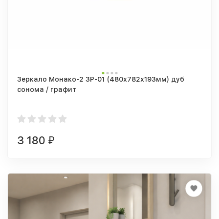
Зеркало Монако-2 ЗР-01 (480х782х193мм) дуб
сонома / графит
3 180
₽