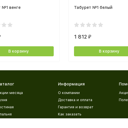
 №1 венге
Табурет №1 белый
1 812
₽
₽
В корзину
В корзину
аталог
Информация
Пом
кции месяца
О компании
Акци
ухня
Доставка и оплата
Поле
остиная
Гарантия и возврат
пальня
Как заказать
етская
Адреса магазинов