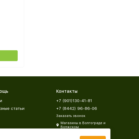
ощь
Контакты
и
+7 (901)130-41-81
зные статьи
+7 (8442) 96-86-06
Заказать звонок
Магазины в Волгограде и
Волжском
zakaz@mebeldar34.ru