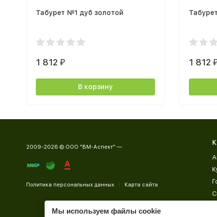
Табурет №1 дуб золотой
Табурет
1 812
1 812
₽
В корзину
К
2009-2026 © ООО "ВМ-Аспект" —
А
К
Г
Политика персональных данных
Карта сайта
С
Д
Мы используем файлы cookie