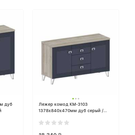
м дуб
Лежер комод КМ-3103
й
1378x840x470мм дуб серый /
холст сапфировый