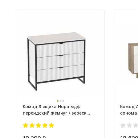
Комод 3 ящика Нора мдф
Комод А
персидский жемчуг / вереск
сонома 
ромено