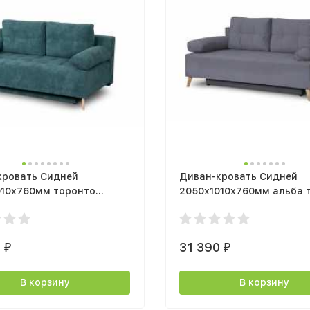
кровать Сидней
Диван-кровать Сидней
010х760мм торонто
2050х1010х760мм альба 
й
серый
0
31 390
₽
₽
В корзину
В корзину