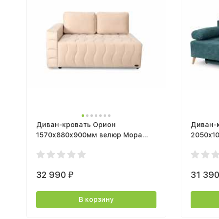
Диван-кровать Орион
Диван-
1570х880х900мм велюр Мора
2050х1
бежевый Правый
зелены
32 990
31 39
₽
В корзину