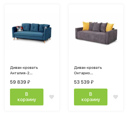
Диван-кровать
Диван-кровать
Анталия-2
Онтарио
(2300х1020х760мм)
2240х1100х710мм
59 839
53 539
₽
₽
велюр Альба синий /
велюр Торонто темно-
Геометри слайт
серый / Торонто
В
В
горчица
корзину
корзину