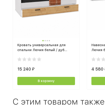
Кровать универсальная для
Навесна
спальни Лючия белый / дуб
Лючия 
крафт золотой
15 240
4 580
₽
В корзину
C этим товаром также