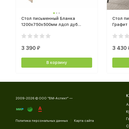
Стол письменный Бланка
Стол п
1200х750х500мм лдсп дуб
Графит
сонома
3 390
3 430
₽
В корзину
К
2009-2026 © ООО "ВМ-Аспект" —
А
К
Г
Политика персональных данных
Карта сайта
С