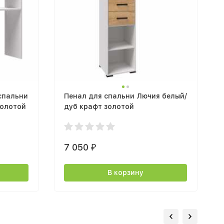
спальни
Пенал для спальни Лючия белый/
золотой
дуб крафт золотой
7 050
₽
В корзину