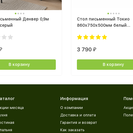
исьменный Денвер 0,9м
Стол письменный Токио
 серый
860х750х500мм белый
древесный
3 790
₽
₽
В корзину
В корзину
аталог
Информация
Пом
кции месяца
О компании
Акци
ухня
Доставка и оплата
Поле
остиная
Гарантия и возврат
пальня
Как заказать