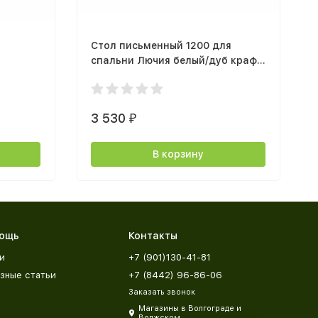
Стол письменный 1200 для
спальни Лючия белый/дуб крафт
золотой
3 530
₽
В корзину
ощь
Контакты
и
+7 (901)130-41-81
зные статьи
+7 (8442) 96-86-06
Заказать звонок
Магазины в Волгограде и
Волжском