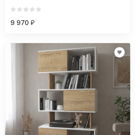
9 970
₽