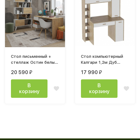
Стол письменный +
Стол компьютерный
стеллаж Остин белый
Калгари 1,2м Дуб
/ дуб бунратти
натуральный светлый /
20 590
17 990
₽
₽
Белый матовый
В
В
корзину
корзину