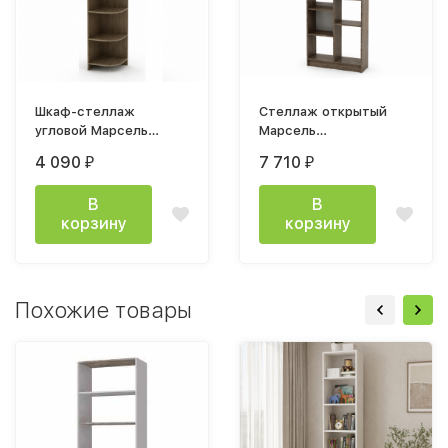
Шкаф-стеллаж
Стеллаж открытый
угловой Марсель
Марсель
гикори рокфорд
800х2063х380мм
4 090
7 710
₽
₽
темный/белый снег
гикори рокфорд
темный / белый снег
В
В
корзину
корзину
Похожие товары