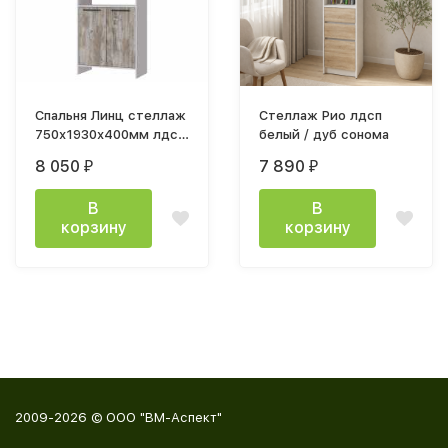
Спальня Линц стеллаж
Стеллаж Рио лдсп
750х1930х400мм лдсп
белый / дуб сонома
белый / дуб юкон
8 050
7 890
₽
₽
В
В
корзину
корзину
2009-2026 © ООО "ВМ-Аспект"