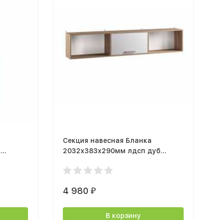
Секция навесная Бланка
б
2032х383х290мм лдсп дуб
ием
сонома / белый с тиснением
4 980
₽
В корзину