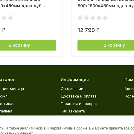
00х450мм лдсп дуб
800х1900х450мм лдсп ду
/ белый с фотопечатью
сонома / белый с тиснен
0
12 790
₽
₽
В корзину
В корзину
аталог
Информация
Пом
кции месяца
О компании
Акци
ухня
Доставка и оплата
Поле
остиная
Гарантия и возврат
пальня
Как заказать
етская
Адреса магазинов
рихожая
База знаний
ы, а также аналитические и маркетинговые cookie. Вы можете принять все c
рсональных данных