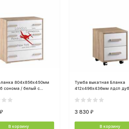
Бланка 804х856х450мм
Тумба выкатная Бланка
б сонома / белый с
412х496х436мм лдсп ду
чатью
сонома / белый с тиснен
0
3 830
₽
₽
В корзину
В корзину