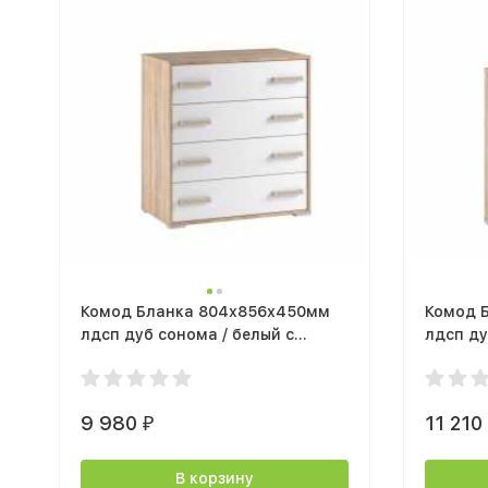
Комод Бланка 804х856х450мм
Комод 
лдсп дуб сонома / белый с
лдсп ду
тиснением
фотопе
9 980
11 21
₽
В корзину