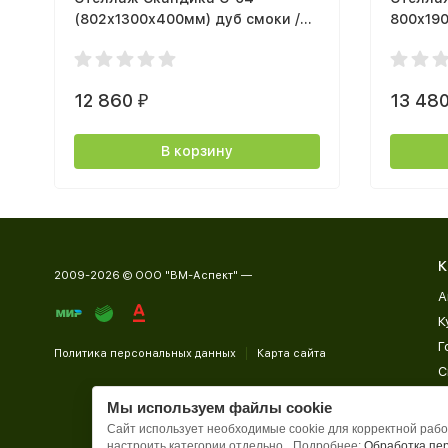
(802х1300х400мм) дуб смоки /
800х19
кашемир
сонома 
12 860
13 48
₽
В корзину
К
2009-2026 © ООО "ВМ-Аспект" —
А
К
Г
Политика персональных данных
Карта сайта
С
Д
Мы используем файлы cookie
П
Сайт использует необходимые cookie для корректной работ
настроить категории отдельно.
Подробнее:
Обработка пе