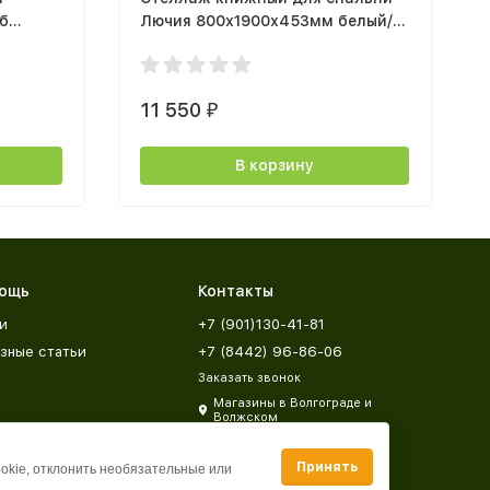
б
Лючия 800х1900х453мм белый/
ием
дуб крафт золотой
11 550
₽
В корзину
ощь
Контакты
и
+7 (901)130-41-81
зные статьи
+7 (8442) 96-86-06
Заказать звонок
Магазины в Волгограде и
Волжском
zakaz@mebeldar34.ru
Принять
ookie, отклонить необязательные или