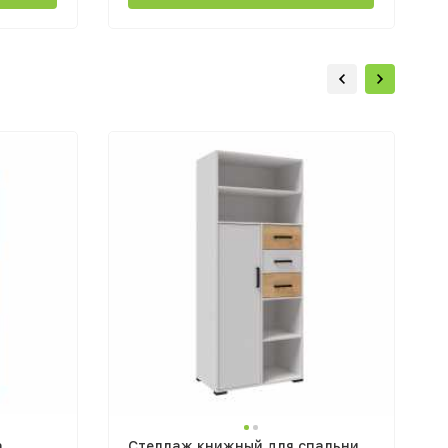
а
Стеллаж книжный для спальни