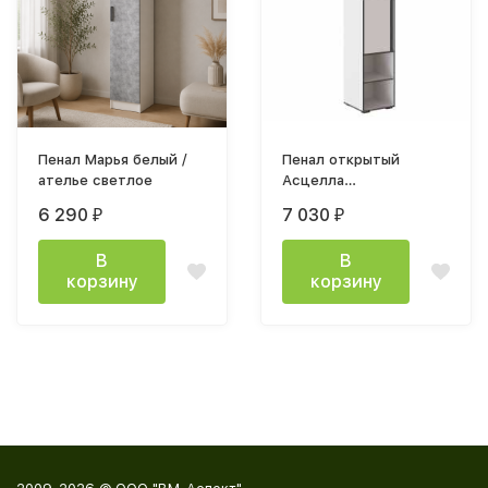
Пенал Марья белый /
Пенал открытый
ателье светлое
Асцелла
450х2000х450мм
6 290
7 030
₽
₽
белый с тиснением
древесные поры /
В
В
графит серый
корзину
корзину