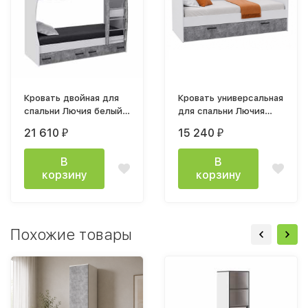
Кровать двойная для
Кровать универсальная
спальни Лючия белый/
для спальни Лючия
ателье светлое
белый / ателье
21 610
15 240
₽
₽
светлое
В
В
корзину
корзину
Похожие товары