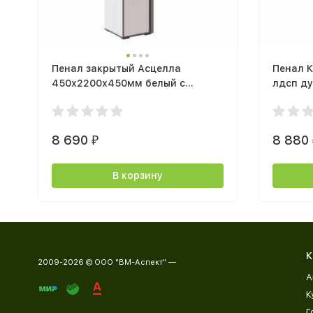
Пенал закрытый Асцелла
Пенал 
450х2200х450мм белый с
лдсп д
тиснением древесные поры /
графит серый
8 690
8 880
₽
В корзину
К
2009-2026 © ООО "ВМ-Аспект" —
А
К
Г