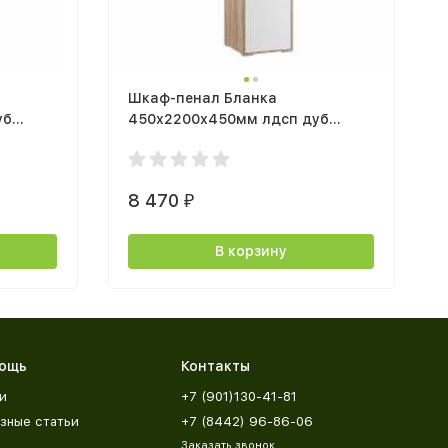
Шкаф-пенал Бланка
уб
450х2200х450мм лдсп дуб
чатью
сонома / белый с тиснением
8 470
₽
В корзину
ощь
Контакты
и
+7 (901)130-41-81
зные статьи
+7 (8442) 96-86-06
Заказать звонок