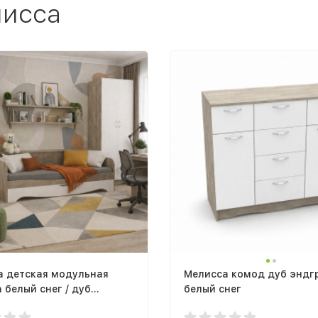
лисса
а детская модульная
Мелисса комод дуб эндгр
 белый снег / дуб
белый снег
йн