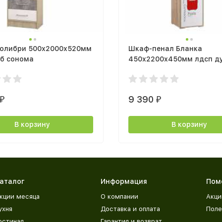
Колибри 500х2000х520мм
Шкаф-пенал Бланка
уб сонома
450х2200х450мм лдсп д
сонома / белый с фотопе
9 390
₽
₽
В корзину
В корзину
аталог
Информация
Пом
кции месяца
О компании
Акци
ухня
Доставка и оплата
Поле
остиная
Гарантия и возврат