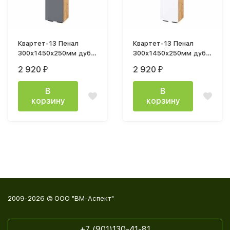
Квартет-13 Пенал
Квартет-13 Пенал
300х1450х250мм дуб
300х1450х250мм дуб
крафт золотой /
крафт золотой/белый
2 920
2 920
₽
₽
графит серый
В
В
корзину
корзину
2009-2026 © ООО "ВМ-Аспект"
+7 (901)130-41-81