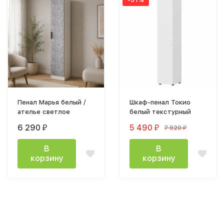
Пенал Марья белый /
Шкаф-пенал Токио
ателье светлое
белый текстурный
6 290
5 490
7 920
₽
₽
₽
В
В
корзину
корзину