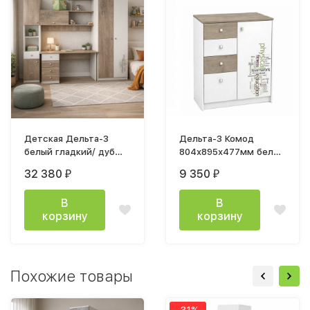
Детская Дельта-3
Дельта-3 Комод
белый гладкий/ дуб
804х895х477мм белый
эндгрей
/ дуб энгрейн
32 380
9 350
₽
₽
В
В
корзину
корзину
Похожие товары
-31%