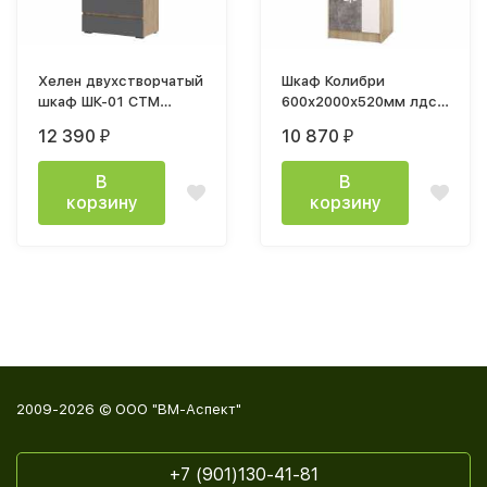
Хелен двухстворчатый
Шкаф Колибри
шкаф ШК-01 СТМ
600х2000х520мм лдсп
графит / дуб крафт
дуб сонома / ателье
12 390
10 870
₽
₽
золото
светлое / акрил белый
В
В
корзину
корзину
2009-2026 © ООО "ВМ-Аспект"
+7 (901)130-41-81