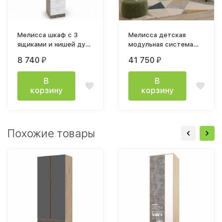
Мелисса шкаф с 3
Мелисса детская
ящиками и нишей дуб
модульная система
эндгрей / белый снег
белый снег / дуб
8 740
41 750
₽
₽
эндгрейн
В
В
корзину
корзину
Похожие товары