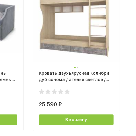
ань
Кровать двухъярусная Колибри
ъемным
дуб сонома / ателье светлое /
акрил белый
25 590
₽
В корзину