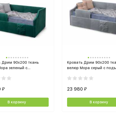
ь Дрим 90х200 ткань
Кровать Дрим 90х200 тк
ора зеленый с
велюр Мора серый с под
ным механизмом
механизмом
0
23 980
₽
₽
В корзину
В корзину