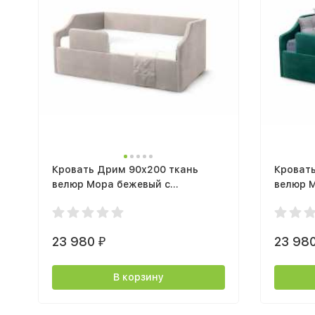
Кровать Дрим 90х200 ткань
Кроват
велюр Мора бежевый с
велюр М
подъемным механизмом
подъем
23 980
23 98
₽
В корзину