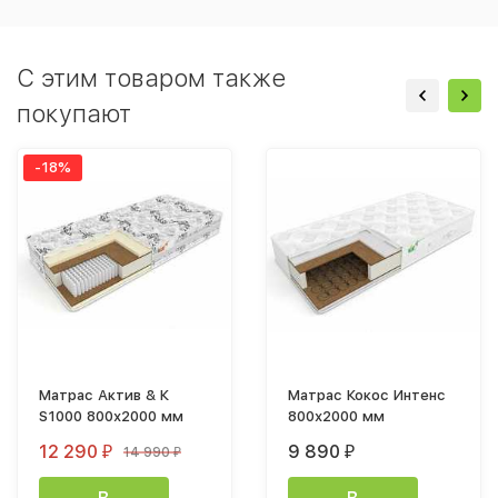
C этим товаром также
покупают
-18%
Матрас Актив & К
Матрас Кокос Интенс
S1000 800х2000 мм
800х2000 мм
12 290
9 890
14 990
₽
₽
₽