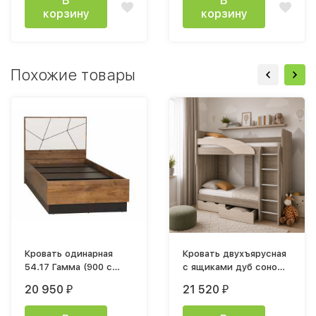
В
В
корзину
корзину
Похожие товары
Кровать одинарная
Кровать двухъярусная
54.17 Гамма (900 с
с ящиками дуб сонома
настилом)
светлый / дуб сонома
20 950
21 520
₽
₽
темный