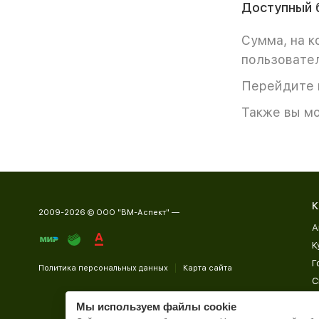
Доступный 
Сумма, на 
пользовате
Перейдите
Также вы мо
К
2009-2026 © ООО "ВМ-Аспект" —
А
К
Г
Политика персональных данных
Карта сайта
С
Д
Мы используем файлы cookie
П