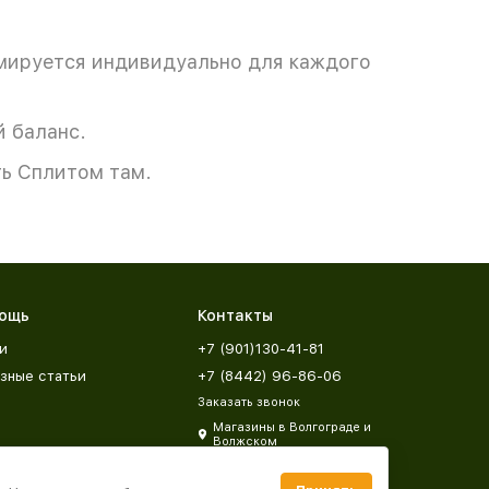
мируется индивидуально для каждого
 баланс.
ь Сплитом там.
ощь
Контакты
и
+7 (901)130-41-81
зные статьи
+7 (8442) 96-86-06
Заказать звонок
Магазины в Волгограде и
Волжском
zakaz@mebeldar34.ru