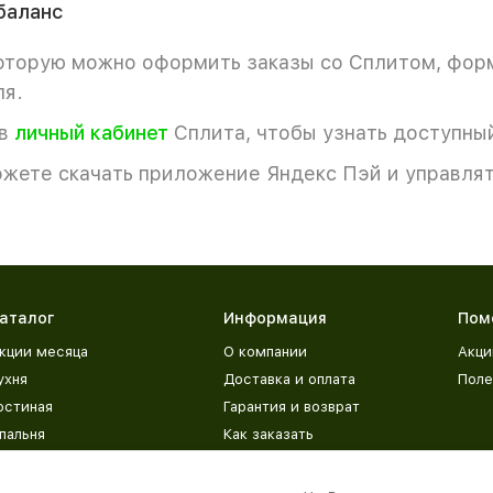
баланс
которую можно оформить заказы со Сплитом, фор
ля.
 в
личный кабинет
Сплита, чтобы узнать доступный
жете скачать приложение Яндекс Пэй и управлят
аталог
Информация
Пом
кции месяца
О компании
Акци
ухня
Доставка и оплата
Поле
остиная
Гарантия и возврат
пальня
Как заказать
етская
Адреса магазинов
рихожая
База знаний