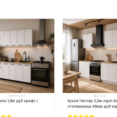
ина 1,8м дуб крафт /
Кухня Честер 2,0м лдсп б
столешница 38мм дуб ке