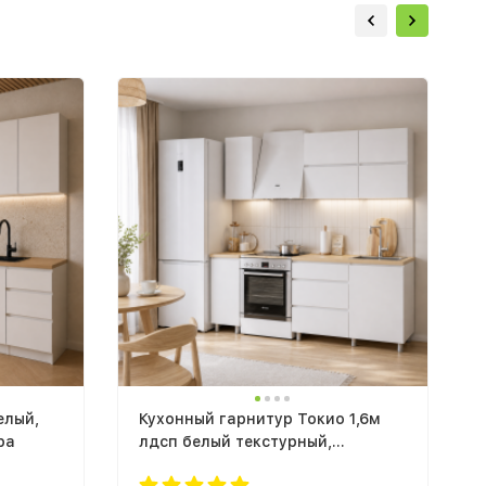
елый,
Кухонный гарнитур Токио 1,6м
ра
лдсп белый текстурный,
столешница тростник