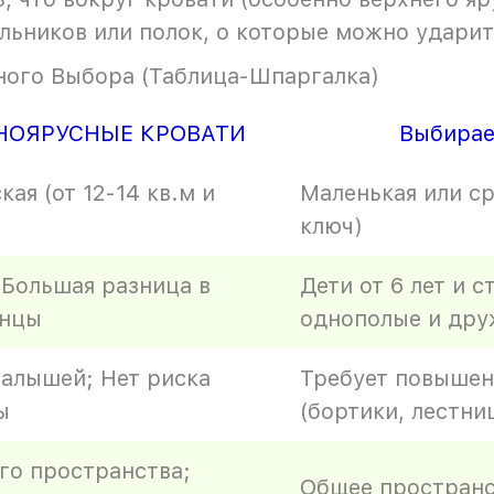
льников или полок, о которые можно ударит
ного Выбора (Таблица-Шпаргалка)
НОЯРУСНЫЕ КРОВАТИ
Выбира
ая (от 12-14 кв.м и
Маленькая или ср
ключ)
 Большая разница в
Дети от 6 лет и 
енцы
однополые и дру
алышей; Нет риска
Требует повышен
ы
(бортики, лестни
го пространства;
Общее пространс