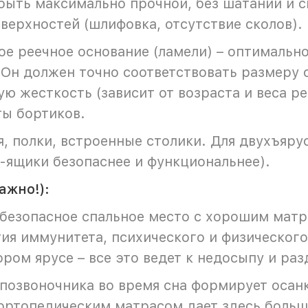
быть максимально прочной, без шатаний и с
верхностей (шлифовка, отсутствие сколов).
е реечное основание (ламели) – оптимальн
 Он должен точно соответствовать размеру 
ю жесткость (зависит от возраста и веса ре
ты бортиков.
, полки, встроенные столики. Для двухъяру
-ящики безопаснее и функциональнее).
ажно!):
 безопасное спальное место с хорошим матр
тия иммунитета, психического и физического
ором ярусе – все это ведет к недосыпу и ра
позвоночника во время сна формирует осан
ортопедическим матрасом дает здесь больше