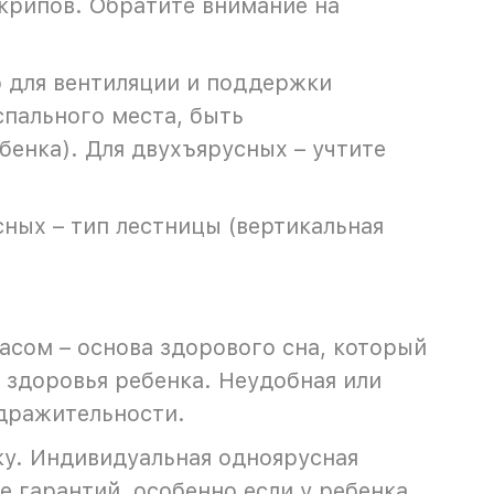
крипов. Обратите внимание на
о для вентиляции и поддержки
спального места, быть
бенка). Для двухъярусных – учтите
сных – тип лестницы (вертикальная
асом – основа здорового сна, который
 здоровья ребенка. Неудобная или
здражительности.
ку. Индивидуальная одноярусная
 гарантий, особенно если у ребенка