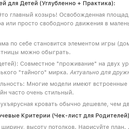
 для Детей (Углубленно + Практика):
то главный козырь! Освобожденная площадь
фа или просто свободного движения в мален
ма по себе становится элементом игры (дом
стницы можно обыграть.
детей): Совместное "проживание" на двух у
ького "тайного" мирка.
Актуально для друж
ьность: Многие модели имеют встроенные я
йн часто очень стильный.
ухъярусная кровать обычно дешевле, чем д
чевые Критерии (Чек-лист для Родителей
ширину, высоту потолков. Нарисуйте план. Д