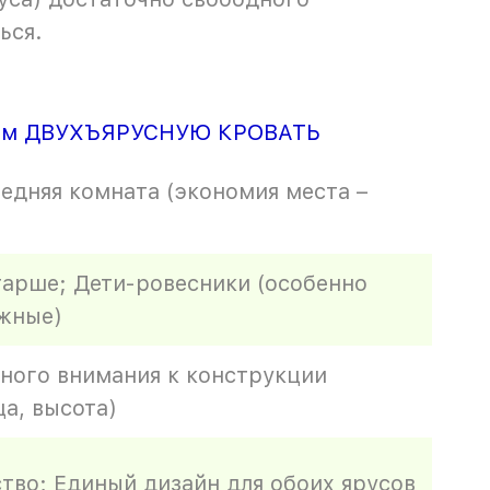
ься.
ем ДВУХЪЯРУСНУЮ КРОВАТЬ
едняя комната (экономия места –
старше; Дети-ровесники (особенно
жные)
ного внимания к конструкции
ца, высота)
тво; Единый дизайн для обоих ярусов