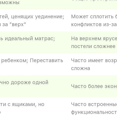
озможны
тей, ценящих уединение;
Может сплотить б
 за "верх"
конфликтов из-за
ь идеальный матрас;
На верхнем ярусе
постели сложнее
с ребенком; Переставить
Часто имеет воз
сложна
ычно дороже одной
Часто более эко
и с ящиками, но
Часто встроенны
о
функциональност