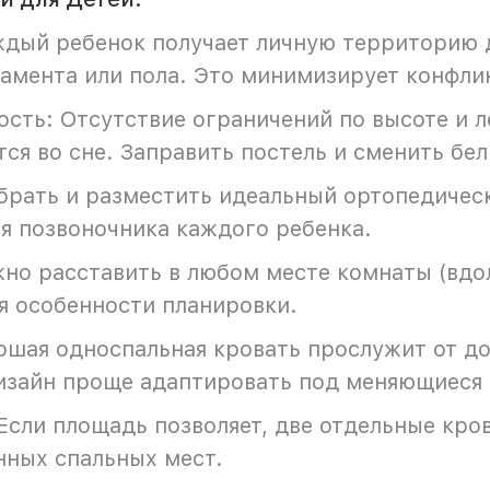
дый ребенок получает личную территорию д
рамента или пола. Это минимизирует конфлик
сть: Отсутствие ограничений по высоте и л
ся во сне. Заправить постель и сменить бел
брать и разместить идеальный ортопедичес
я позвоночника каждого ребенка.
но расставить в любом месте комнаты (вдоль
я особенности планировки.
ошая односпальная кровать прослужит от д
дизайн проще адаптировать под меняющиеся 
сли площадь позволяет, две отдельные кро
нных спальных мест.