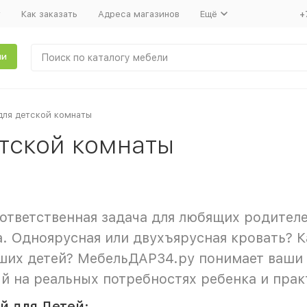
т
Как заказать
Адреса магазинов
Ещё
+
ли
для детской комнаты
тской комнаты
ответственная задача для любящих родителе
а. Одноярусная или двухъярусная кровать? 
ших детей? МебельДАР34.ру понимает ваши 
ный на реальных потребностях ребенка и пра
 для Детей: