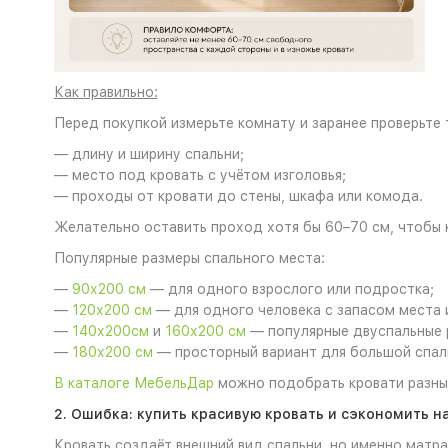
Как правильно:
Перед покупкой измерьте комнату и заранее проверьте 
— длину и ширину спальни;
— место под кровать с учётом изголовья;
— проходы от кровати до стены, шкафа или комода.
Желательно оставить проход хотя бы 60–70 см, чтобы 
Популярные размеры спального места:
—
90х200 см
— для одного взрослого или подростка;
—
120х200 см
— для одного человека с запасом места 
—
140х200см
и
160х200 см
— популярные двуспальные 
—
180х200 см
— просторный вариант для большой спал
В каталоге МебельДар
можно подобрать кровати разных
2. Ошибка: купить красивую кровать и сэкономить н
Кровать создаёт внешний вид спальни, но именно матра