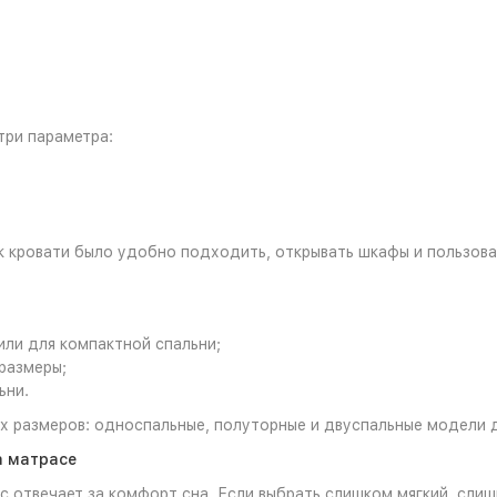
три параметра:
к кровати было удобно подходить, открывать шкафы и пользова
или для компактной спальни;
размеры;
ьни.
 размеров: односпальные, полуторные и двуспальные модели д
а матрасе
с отвечает за комфорт сна. Если выбрать слишком мягкий, сли