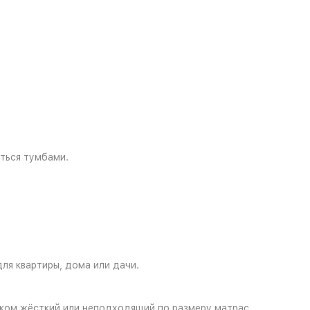
ться тумбами.
ля квартиры, дома или дачи.
шком жёсткий или неподходящий по размеру матрас,