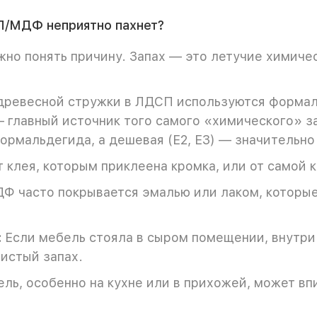
СП/МДФ неприятно пахнет?
жно понять причину. Запах — это летучие химиче
древесной стружки в ЛДСП используются форма
главный источник того самого «химического» з
ормальдегида, а дешевая (Е2, Е3) — значительно
 клея, которым приклеена кромка, или от самой 
Ф часто покрывается эмалью или лаком, которы
:
Если мебель стояла в сыром помещении, внутри 
истый запах.
ль, особенно на кухне или в прихожей, может вп