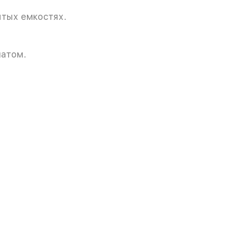
ытых емкостях.
матом.