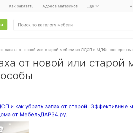
т
Как заказать
Адреса магазинов
Ещё
+
ли
 от запаха от новой или старой мебели из ЛДСП и МДФ: проверенны
паха от новой или старой
пособы
ДСП и как убрать запах от старой. Эффективные
дома от МебельДАР34.ру.